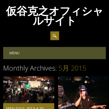
仮谷克之オフィシャ
ルサイト
Main menu
Skip
MENU
to
content
Monthly Archives:
5月 2015
MEN SOUL 2015 4 25