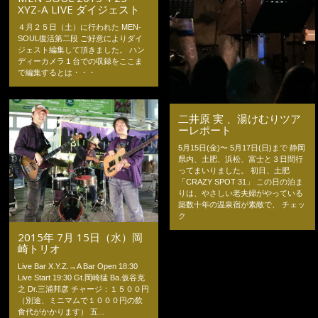
XYZ-A LIVE ダイジェスト
４月２５日（土）に行われた MEN-
SOUL復活第二段 ご好意によりダイ
ジェスト編集して頂きました。 ハン
ディーカメラ１台での収録をここま
で編集するとは・・・
二井原 実 、湯けむりツア
ーレポート
5月15日(金)〜 5月17日(日)まで 静岡
県内、土肥、浜松、富士と３日間行
ってまいりました。 初日、土肥
「CRAZY SPOT 31」 この日の泊ま
りは、やさしい老夫婦がやっている
築数十年の温泉宿が素敵で、 チェッ
ク
2015年 7月 15日（水）岡
崎トリオ
Live Bar X.Y.Z.→A Bar Open 18:30
Live Start 19:30 Gt.岡崎猛 Ba.仮谷克
之 Dr.三浦邦彦 チャージ：１５００円
（別途、ミニマムで１０００円の飲
食代がかかります） 五...