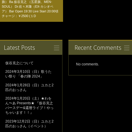
旗） Ba.仮谷克之 （五星旗、MEN-
SOUL） Dr.佐々木隆（EX-カシオペ
ア） Bar Open 19:30 Live Start 20:00頃
チャージ：￥2500 (１D
Latest Posts
Recent Comments
仮谷克之について
No comments.
2024年3月10日（日）歌うた
い祭り 「春の陣 2024」
2024年1月28日（日）ユカと2
匹のおっさん
2024年1月20日（土）★わを
ん〜あ Presents★ 『仮谷克之
バースデー&還暦ライブ！やっ
ちゃいます！！』
2023年12月2日（日）ユカと2
匹のおっさん（イベント）