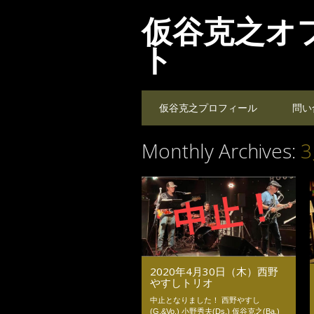
仮谷克之オ
ト
Main menu
Skip
仮谷克之プロフィール
問い
to
content
Monthly Archives:
3
2020年4月30日（木）西野
やすしトリオ
中止となりました！ 西野やすし
(G.&Vo.) 小野秀夫(Ds.) 仮谷克之(Ba.)