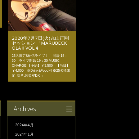
2020年7月7日(火)丸山正剛
セッション 「MARUBECK
OLA !! VOL.4」
25名限定&配信ライブ！！ 開場 18：
30 ライブ開始 19：30 MUSIC
CHARGE 【予約】￥3,500 【当日】
￥4,000 ※Drink&Food別 ※25名様限
定 場所:音楽室DX h
Archives
2024年4月
2024年1月