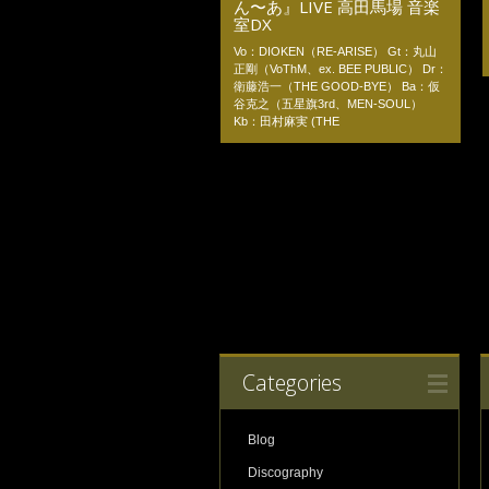
ん〜あ』LIVE 高田馬場 音楽
室DX
Vo：DIOKEN（RE-ARISE） Gt：丸山
正剛（VoThM、ex. BEE PUBLIC） Dr：
衛藤浩一（THE GOOD-BYE） Ba：仮
谷克之（五星旗3rd、MEN-SOUL）
Kb：田村麻実 (THE
Categories
Blog
Discography