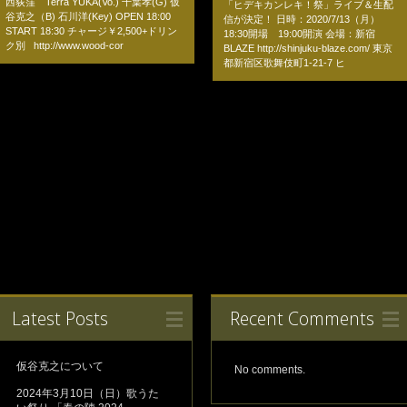
西荻窪 Terra YUKA(Vo.) 千葉孝(G) 仮
「ヒデキカンレキ！祭」ライブ＆生配
谷克之（B) 石川洋(Key) OPEN 18:00
信が決定！ 日時：2020/7/13（月）
START 18:30 チャージ￥2,500+ドリン
18:30開場 19:00開演 会場：新宿
ク別 http://www.wood-cor
BLAZE http://shinjuku-blaze.com/ 東京
都新宿区歌舞伎町1-21-7 ヒ
Latest Posts
Recent Comments
仮谷克之について
No comments.
2024年3月10日（日）歌うた