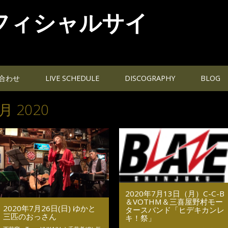
フィシャルサイ
合わせ
LIVE SCHEDULE
DISCOGRAPHY
BLOG
月 2020
2020年7月13日（月）C-C-B
＆VOTHM＆三喜屋野村モー
2020年7月26日(日) ゆかと
タースバンド「ヒデキカンレ
三匹のおっさん
キ！祭」