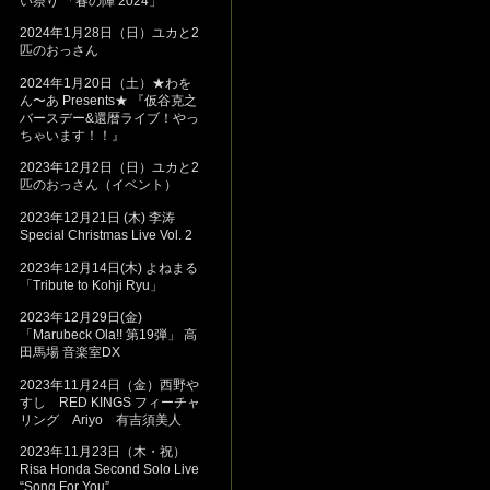
い祭り 「春の陣 2024」
2024年1月28日（日）ユカと2
匹のおっさん
2024年1月20日（土）★わを
ん〜あ Presents★ 『仮谷克之
バースデー&還暦ライブ！やっ
ちゃいます！！』
2023年12月2日（日）ユカと2
匹のおっさん（イベント）
2023年12月21日 (木) 李涛
Special Christmas Live Vol. 2
2023年12月14日(木) よねまる
「Tribute to Kohji Ryu」
2023年12月29日(金)
「Marubeck Ola!! 第19弾」 高
田馬場 音楽室DX
2023年11月24日（金）西野や
すし RED KINGS フィーチャ
リング Ariyo 有吉須美人
2023年11月23日（木・祝）
Risa Honda Second Solo Live
“Song For You”