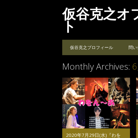
仮谷克之オ
ト
Main menu
Skip
仮谷克之プロフィール
問い
to
content
Monthly Archives:
6
2020年7月29日(水)『わを