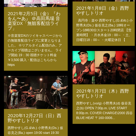
2021年1月8日（金）西野
やすしトリオ
2021年2月5日（金）『わ
をん〜あ』 ＠高田馬場 音
高円寺：楽や 西野やすし(G.&Vo.) 小
楽室DX「無観客配信ライ
野秀夫(Ds.) 仮谷克之(Ba.) 18時オー
ブ」
プン18時30分スタート20時閉店 【営
業時間】 ・月水木金19：00～ ・土、
※音楽室DXのツイキャスページから
日曜日18：00～ ・火曜定休日 【
の無観客配信ライブに変更となりま
した。 ※リアルタイム配信のみ。ア
ーカイブ視聴はございません。 ライ
ブ開始 19：30 視聴チケット料金
￥3,500 購入・配信はこちらから
https
2021年1月7日（木）西野
やすしトリオ
西野やすし(vo/g) 小野秀夫(d) 仮谷克
之(b) OPEN 7:00p.m. LIVE START
8:00p.m. COVER CHARGE\2000 四谷
2020年12月27日（日）西
BLUE HEAT 〒160-0006...
野やすしトリオ
西野やすし(G.&Vo.) 小野秀夫(Ds.) 仮
谷克之(Ba.) open 19:00 start 19:30