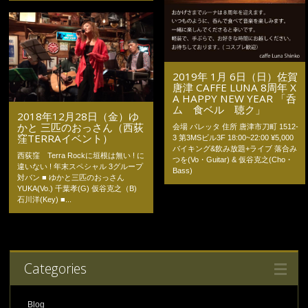
2019年 1月 6日（日）佐賀
唐津 CAFFE LUNA 8周年 X
A HAPPY NEW YEAR 「呑
ム 食ベル 聴ク」
2018年12月28日（金）ゆ
かと 三匹のおっさん（西荻
会場 パレッタ 住所 唐津市刀町 1512-
窪TERRAイベント）
3 第3MSビル3F 18:00~22:00 ¥5,000
バイキング&飲み放題+ライブ 落合み
西荻窪 Terra Rockに垣根は無い ! に
つを(Vo・Guitar) & 仮谷克之(Cho・
違いない ! 年末スペシャル 3グループ
Bass)
対バン ■ ゆかと三匹のおっさん
YUKA(Vo.) 千葉孝(G) 仮谷克之（B)
石川洋(Key) ■...
Categories
Blog