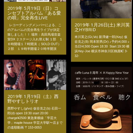
2019年 5月19日（日）コ
ンセプトアルバム「ある愛
の唄」完全再生LIVE
2019年 1月26日(土) 米川英
レコーディングメンバーによる、こ
之HYBRID
のアルバムの完全再生ライブが決定
致しました！！ 場所：高田馬場音楽
米川英之(Gt,Vo) 新澤健一郎(Key) 仮
室DX ２ステージ入れ替え制 １部 １
谷克之(B) 岡本郭男(Dr) ♪予約\4,000 ♪
６時開場１７時開演（ SOLD OUT）
当日\4,500 Open 18:30 Start 19:30 横
２部 １９時半開場２０時半開演
浜Hey-Joe 横浜市神奈川区鶴屋町 3-
32-
2019年 1月19日（土）西
野やすしトリオ
西野やすし(g/vo) 仮谷克之(b) 石田一
郎(d) open 19:30 start 20:00
charge¥2500 東急東横線「学芸大
学」maple house 学芸大学駅〜店まで
の道順動画 〒153-0053