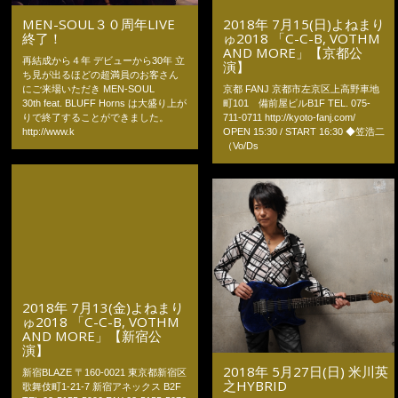
2018年 7月15(日)よねまり
MEN-SOUL３０周年LIVE
ゅ2018 「C-C-B, VOTHM
終了！
AND MORE」【京都公
再結成から４年 デビューから30年 立
演】
ち見が出るほどの超満員のお客さん
京都 FANJ 京都市左京区上高野車地
にご来場いただき MEN-SOUL
町101 備前屋ビルB1F TEL. 075-
30th feat. BLUFF Horns は大盛り上が
711-0711 http://kyoto-fanj.com/
りで終了することができました。
OPEN 15:30 / START 16:30 ◆笠浩二
http://www.k
（Vo/Ds
2018年 7月13(金)よねまり
ゅ2018 「C-C-B, VOTHM
AND MORE」【新宿公
演】
2018年 5月27日(日) 米川英
新宿BLAZE 〒160-0021 東京都新宿区
之HYBRID
歌舞伎町1-21-7 新宿アネックス B2F