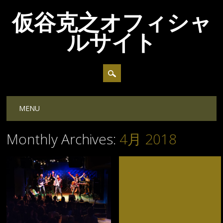
仮谷克之オフィシャ
ルサイト
Main menu
Skip
MENU
to
content
Monthly Archives:
4月 2018