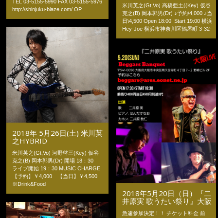
TEL 03-5155-5990 FAX 03-5155-5976
米川英之(Gt,Vo) 高橋亜土((Key) 仮谷
http://shinjuku-blaze.com/ OP
克之(B) 岡本郭男(Dr) ♪予約\4,000 ♪当
日\4,500 Open 18:00 Start 19:00 横浜
Hey-Joe 横浜市神奈川区鶴屋町 3-32-
2018年 5月26日(土) 米川英
之HYBRID
米川英之(Gt,Vo) 河野啓三(Key) 仮谷
克之(B) 岡本郭男(Dr) 開場 18：30
ライブ開始 19：30 MUSIC CHARGE
【予約】￥4,000 【当日】￥4,500
※Drink&Food
2018年5月20日（日）『二
井原実 歌うたい祭り』大阪
急遽参加決定！！ チケット料金 前