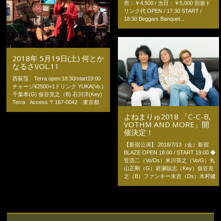
売：￥4,500 / 当日：￥5,000 別途ド
リンク代 OPEN / 17:30 START /
18:30 Beggars Banquet...
2018年 5月19日(土) 何とか
なるさVOL.11
西荻窪 Terra open:18:30/start19:00
チャージ¥2500+1ドリンク YUKA(Vo.)
千葉孝(G) 仮谷克之（B) 石川洋(Key)
Terra Access 〒167-0042 東京都
よねまりゅ2018 「C-C-B,
VOTHM AND MORE」開
催決定！
【新宿公演】 2018/7/13（金）新宿
BLAZE OPEN 18:00 / START 19:00 ◆
笠浩二（Vo/Ds）米川英之（Vo/G）丸
山正剛（G）岩瀬聡志（Key）仮谷克
之（B）ファンキー末吉（Ds）木村健