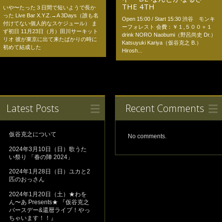
THE 4TH
いや〜たった３日間で短いようで長か
った Live Bar X.Y.Z.→A 3Days（誰も名
Open 15:00 / Start 15:30 渋谷 モンキ
付けてない個人的なスケジュール） ま
ーフォレスト 会費：￥１,５００＋１
ず初日 11月23日（月）田川サーキット
drink NORO Naobumi（野呂尚史 Dr.）
リオ 彼が東京に出て来たばかりの時に
Katsuyuki Kariya（仮谷克之 B.）
初めて結成した
Hirosh...
Latest Posts
Recent Comments
仮谷克之について
No comments.
2024年3月10日（日）歌うた
い祭り 「春の陣 2024」
2024年1月28日（日）ユカと2
匹のおっさん
2024年1月20日（土）★わを
ん〜あ Presents★ 『仮谷克之
バースデー&還暦ライブ！やっ
ちゃいます！！』