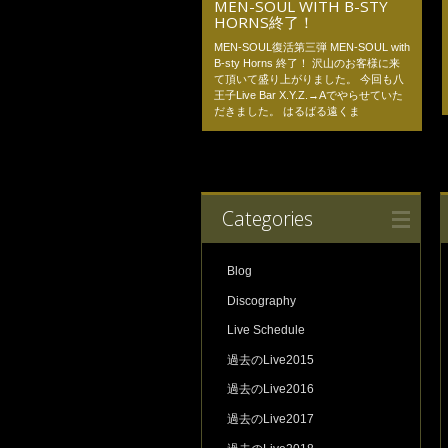
MEN-SOUL WITH B-STY
HORNS終了！
MEN-SOUL復活第三弾 MEN-SOUL with
B-sty Horns 終了！ 沢山のお客様に来
て頂いて盛り上がりました。 今回も八
王子Live Bar X.Y.Z.→Aでやらせていた
だきました。 はるばる遠くま
Categories
Blog
Discography
Live Schedule
過去のLive2015
過去のLive2016
過去のLive2017