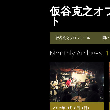
仮谷克之オ
ト
Main menu
Skip
仮谷克之プロフィール
問い
to
content
Monthly Archives:
1
2015年11月 8日（日）