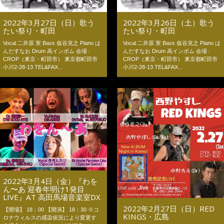
2022年3月27日（日）歌う
2022年3月26日（土）歌う
たい祭り・町田
たい祭り・町田
Vocal 二井原 実 Bass 仮谷克之 Piano は
Vocal 二井原 実 Bass 仮谷克之 Piano は
んだすなお Drum 高インボム 会場 :
んだすなお Drum 高インボム 会場 :
CROP（東京・町田市） 東京都町田市
CROP（東京・町田市） 東京都町田市
小川2-28-13 TEL&FAX...
小川2-28-13 TEL&FAX...
2022年3月4日（金）『わを
ん〜あ 迎春年明け1発目
LIVE』AT 高田馬場音楽室DX
2022年2月27日（日）RED
【開場】 18：00 【開演】 18：30 ※コ
KINGS・広島
ロナウィルスの感染状況により変更す