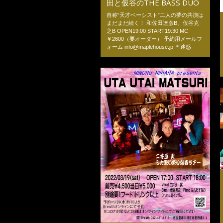
田と仮谷のTHE BASS DUO
自称“天才ベーシスト”二人の夢の共演は
まだまだ続く！ 和佐田達彦B、仮谷克
之B OPEN19:00 START19:30 MC
￥2600（要オーダー） 予約用メールフ
ォーム info@maplehouse.jp ＊迷惑