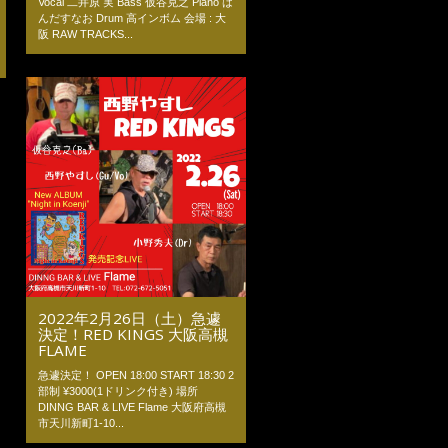
Vocal 二井原 実 Bass 仮谷克之 Piano は
んだすなお Drum 高インボム 会場 : 大
阪 RAW TRACKS...
2022年2月26日（土）急遽
決定！RED KINGS 大阪高槻
FLAME
急遽決定！ OPEN 18:00 START 18:30 2
部制 ¥3000(1ドリンク付き) 場所
DINNG BAR & LIVE Flame 大阪府高槻
市天川新町1-10...