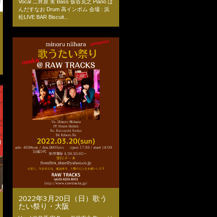
Vocal 二井原 実 Bass 仮谷克之 Piano は
んだすなお Drum 高インボム 会場 : 浜
松LIVE BAR Biscuit...
2022年3月20日（日）歌う
たい祭り・大阪