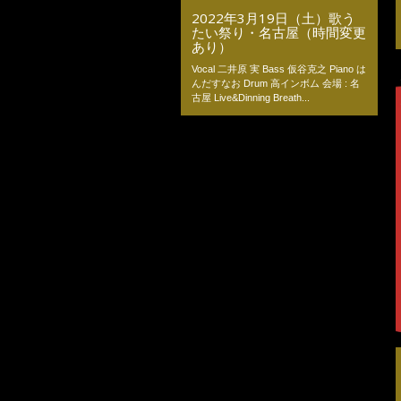
2022年3月19日（土）歌う
たい祭り・名古屋（時間変更
あり）
Vocal 二井原 実 Bass 仮谷克之 Piano は
んだすなお Drum 高インボム 会場 : 名
古屋 Live&Dinning Breath...