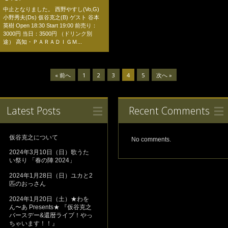
中止となりました。 西野やすし(Vo,G)
小野秀夫(Ds) 仮谷克之(B) ゲスト 谷本
英樹 Open 18:30 Start 19:00 前売り：
3000円 当日：3500円 （ドリンク別
途） 高知・ＰＡＲＡＤＩＧＭ...
« 前へ
1
2
3
4
5
次へ »
Latest Posts
Recent Comments
仮谷克之について
No comments.
2024年3月10日（日）歌うた
い祭り 「春の陣 2024」
2024年1月28日（日）ユカと2
匹のおっさん
2024年1月20日（土）★わを
ん〜あ Presents★ 『仮谷克之
バースデー&還暦ライブ！やっ
ちゃいます！！』