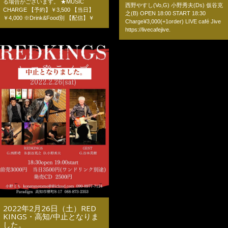
る場合がございます。 ★MUSIC
西野やすし(Vo,G) 小野秀夫(Ds) 仮谷克
CHARGE 【予約】￥3,500 【当日】
之(B) OPEN 18:00 START 18:30
￥4,000 ※Drink&Food別 【配信】￥
Charge¥3,000(+1order) LIVE café Jive
https://livecafejive.
2022年2月26日（土）RED
KINGS・高知/中止となりま
した。