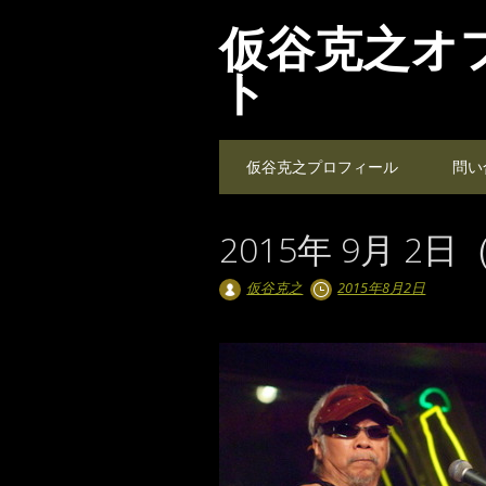
仮谷克之オ
ト
Main menu
Skip
仮谷克之プロフィール
問い
to
content
2015年 9月 
仮谷克之
2015年8月2日