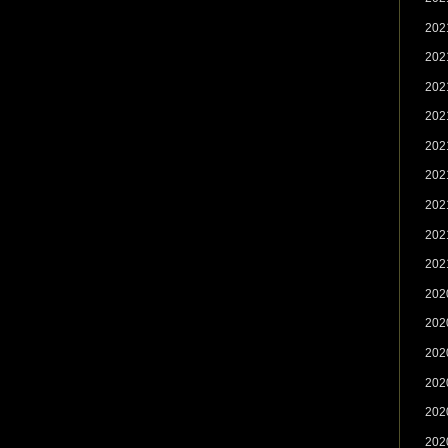
20
20
20
20
20
20
20
20
20
20
20
20
20
20
20