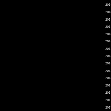
20
20
20
20
20
20
20
20
20
20
20
20
20
20
20